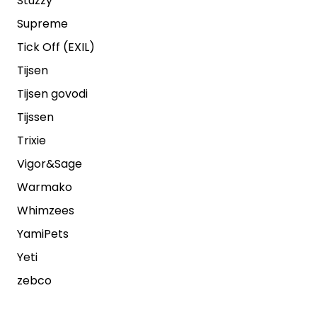
Stuzzy
Supreme
Tick Off (EXIL)
Tijsen
Tijsen govodi
Tijssen
Trixie
Vigor&Sage
Warmako
Whimzees
YamiPets
Yeti
zebco