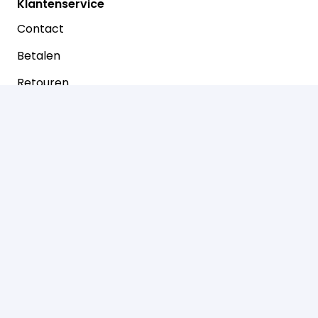
Klantenservice
Contact
Betalen
Retouren
Prinsenstraat 30
7721 AJ Dalfsen
0529-466050
info@dierenspeciaalzaakkloosterman.nl