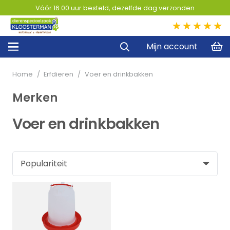
Vóór 16.00 uur besteld, dezelfde dag verzonden
5,0
Mijn account
Home
/
Erfdieren
/
Voer en drinkbakken
Merken
Voer en drinkbakken