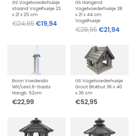
GS Vogelvoederhuisje
GS Hangend
staand Vogelhuisje 23
Vogelvoederhuisje 28
x 21 x 25 cm
x 21 x 44 cm
Vogelhuisje
Oorspronkelijke
Huidige
€
24,95
€
19,94
Oorspronkel
Huid
€
28,95
€
21,94
prijs
prijs
prijs
prijs
was:
is:
was:
is:
€24,95.
€19,94.
€28,95.
€21,9
Boon Voedersilo
GS Vogelvoederhuisje
Wit/Leist.6-Gaats
Groot Blokhut 36 x 40
Hangb. 52cm
x 36 cm
€
22,99
€
52,95