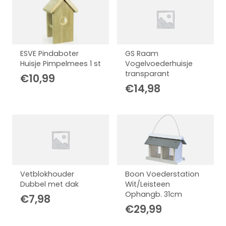
ESVE Pindaboter
GS Raam
Huisje Pimpelmees 1 st
Vogelvoederhuisje
transparant
€
10,99
€
14,98
Vetblokhouder
Boon Voederstation
Dubbel met dak
Wit/Leisteen
Ophangb. 31cm
€
7,98
€
29,99