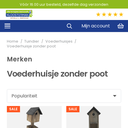
Vóór 16.00 uur besteld, dezelfde dag verzonden
5,0
Mijn account
Home
/
Tuindier
/
Voederhuisjes
/
Voederhuisje zonder poot
Merken
Voederhuisje zonder poot
SALE
SALE