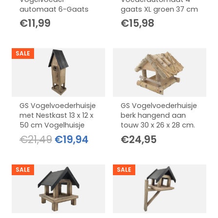
automaat 6-Gaats
gaats XL groen 37 cm
€
11,99
€
15,98
SALE
GS Vogelvoederhuisje
GS Vogelvoederhuisje
met Nestkast 13 x 12 x
berk hangend aan
50 cm Vogelhuisje
touw 30 x 26 x 28 cm.
Oorspronkelijke
Huidige
€
21,49
€
19,94
€
24,95
prijs
prijs
was:
is:
SALE
SALE
€21,49.
€19,94.