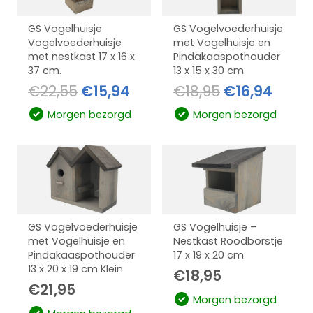
GS Vogelhuisje
GS Vogelvoederhuisje
Vogelvoederhuisje
met Vogelhuisje en
met nestkast 17 x 16 x
Pindakaaspothouder
37 cm.
13 x 15 x 30 cm
Oorspronkelijke
Huidige
Oorspronkel
Huidi
€
22,55
€
15,94
€
18,95
€
16,94
prijs
prijs
prijs
prijs
Morgen bezorgd
Morgen bezorgd
was:
is:
was:
is:
€22,55.
€15,94.
€18,95.
€16,9
GS Vogelvoederhuisje
GS Vogelhuisje –
met Vogelhuisje en
Nestkast Roodborstje
Pindakaaspothouder
17 x 19 x 20 cm
13 x 20 x 19 cm Klein
€
18,95
€
21,95
Morgen bezorgd