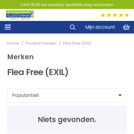
Vóór 16.00 uur besteld, dezelfde dag verzonden
5,0
Mijn account
Home
/
Product merken
/
Flea Free (EXIL)
Merken
Flea Free (EXIL)
Niets gevonden.