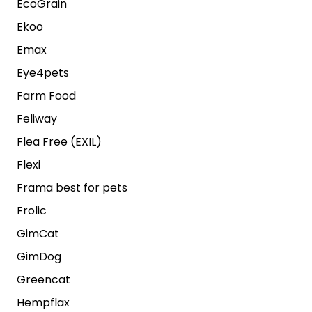
EcoGrain
Ekoo
Emax
Eye4pets
Farm Food
Feliway
Flea Free (EXIL)
Flexi
Frama best for pets
Frolic
GimCat
GimDog
Greencat
Hempflax