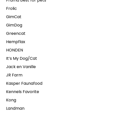
Frama best for pets
Frolic
GimCat
GimDog
Greencat
Hempflax
HONDEN
It’s My Dog/Cat
Jack en Vanille
JR Farm
Kasper Faunafood
Kennels Favorite
Kong
Landman