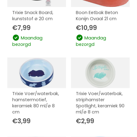
Trixie Snack Board,
Boon Eetbak Beton
kunststof ø 20 cm
Konijn Ovaal 21 cm
€
7,99
€
10,99
Maandag
Maandag
bezorgd
bezorgd
Trixie Voer/waterbak,
Trixie Voer/waterbak,
hamstermotief,
striphamster
keramiek 80 ml/ø 8
Spotlight, keramiek 90
cm
ml/ø 8 cm
€
3,99
€
2,99