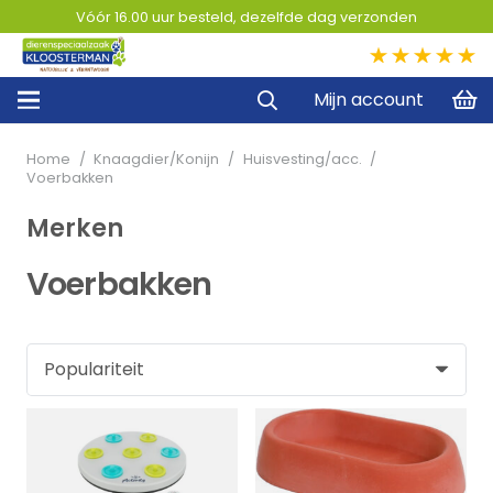
Vóór 16.00 uur besteld, dezelfde dag verzonden
5,0
Mijn account
Home
/
Knaagdier/Konijn
/
Huisvesting/acc.
/
Voerbakken
Merken
Voerbakken