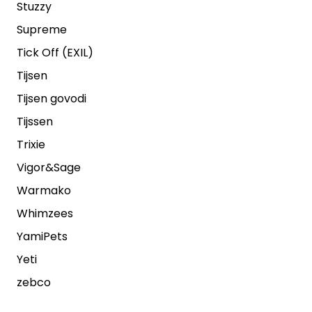
Stuzzy
Supreme
Tick Off (EXIL)
Tijsen
Tijsen govodi
Tijssen
Trixie
Vigor&Sage
Warmako
Whimzees
YamiPets
Yeti
zebco