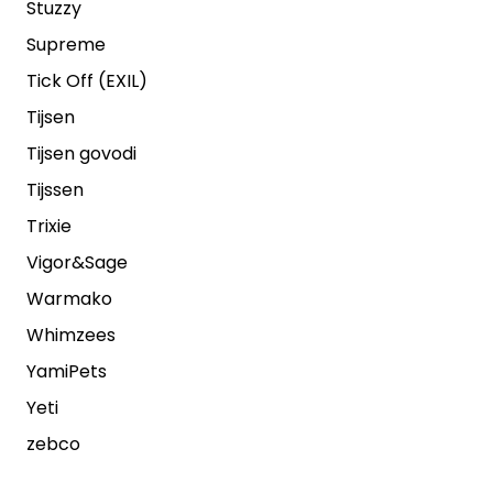
Stuzzy
Supreme
Tick Off (EXIL)
Tijsen
Tijsen govodi
Tijssen
Trixie
Vigor&Sage
Warmako
Whimzees
YamiPets
Yeti
zebco