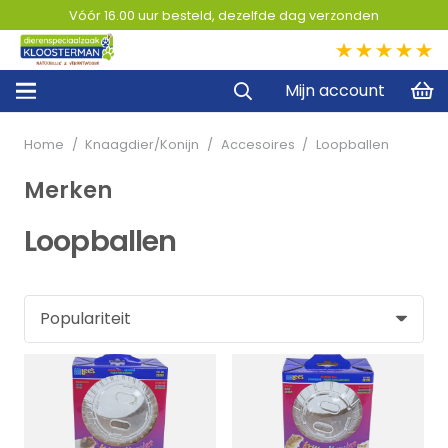
Vóór 16.00 uur besteld, dezelfde dag verzonden
5,0
Mijn account
Home
/
Knaagdier/Konijn
/
Accesoires
/
Loopballen
Merken
Loopballen