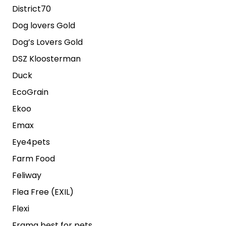
District70
Dog lovers Gold
Dog’s Lovers Gold
DSZ Kloosterman
Duck
EcoGrain
Ekoo
Emax
Eye4pets
Farm Food
Feliway
Flea Free (EXIL)
Flexi
Frama best for pets