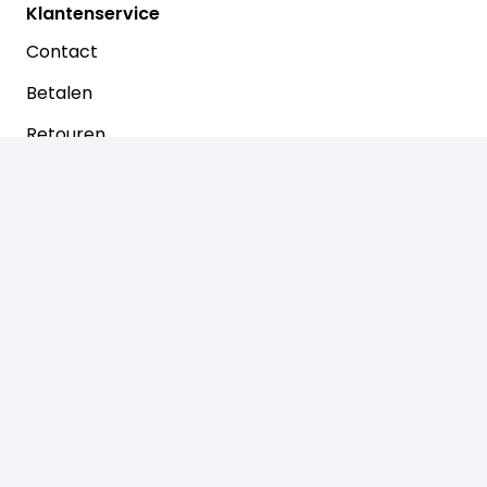
Klantenservice
Contact
Betalen
Retouren
Prinsenstraat 30
7721 AJ Dalfsen
0529-466050
info@dierenspeciaalzaakkloosterman.nl