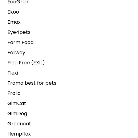
EcoGrain
Ekoo
Emax
Eye4pets
Farm Food
Feliway
Flea Free (EXIL)
Flexi
Frama best for pets
Frolic
GimCat
GimDog
Greencat
Hempflax