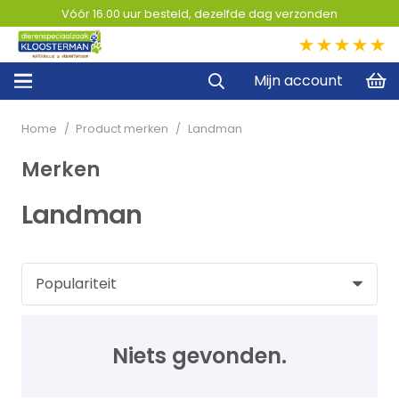
Vóór 16.00 uur besteld, dezelfde dag verzonden
5,0
Mijn account
Home
/
Product merken
/
Landman
Merken
Landman
Niets gevonden.