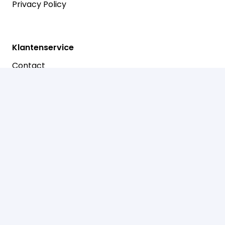
Privacy Policy
Klantenservice
Contact
Betalen
Retouren
Prinsenstraat 30
7721 AJ Dalfsen