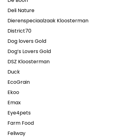
De Boon
Deli Nature
Dierenspeciaalzaak Kloosterman
District70
Dog lovers Gold
Dog’s Lovers Gold
DSZ Kloosterman
Duck
EcoGrain
Ekoo
Emax
Eye4pets
Farm Food
Feliway