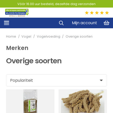
Vóór 16.00 uur besteld, dezelfde dag verzonden
5,0
Mijn account
Home
/
Vogel
/
Vogelvoeding
/
Overige soorten
Merken
Overige soorten