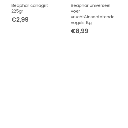
Beaphar canagrit
Beaphar universeel
225gr
voer
vrucht&insectetende
€
2,99
vogels 1kg
€
8,99