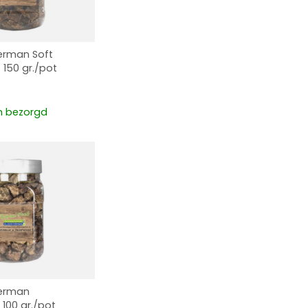
erman Soft
t 150 gr./pot
 bezorgd
terman
 100 gr./pot