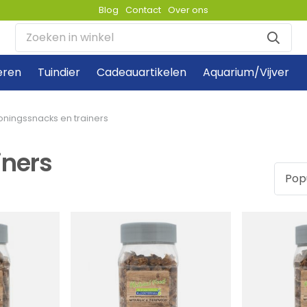
Blog
Contact
Over ons
eren
Tuindier
Cadeauartikelen
Aquarium/Vijver
oningssnacks en trainers
iners