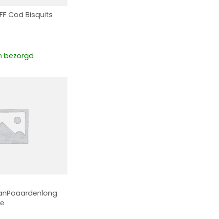
F Cod Bisquits
 bezorgd
anPaaardenlong
je