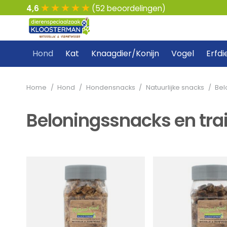
4,6
(52 beoordelingen)
Hond
Kat
Knaagdier/Konijn
Vogel
Erfdi
Home
/
Hond
/
Hondensnacks
/
Natuurlijke snacks
/
Bel
Beloningssnacks en tra