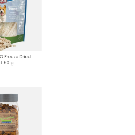
IO Freeze Dried
t 50 g