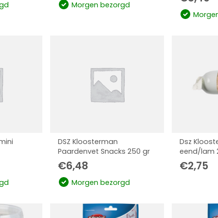
gd
Morgen bezorgd
Morgen
mini
DSZ Kloosterman
Dsz Kloos
Paardenvet Snacks 250 gr
eend/lam 2
€
6,48
€
2,75
gd
Morgen bezorgd