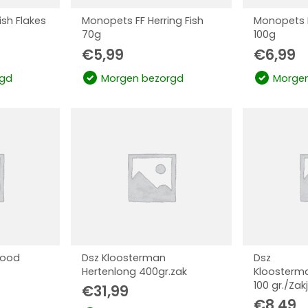
sh Flakes
Monopets FF Herring Fish
Monopets F
70g
100g
€
5,99
€
6,99
gd
Morgen bezorgd
Morgen
food
Dsz Kloosterman
Dsz
Hertenlong 400gr.zak
Kloosterm
100 gr./Zak
€
31,99
€
8,49