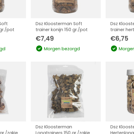
Soft
Dsz Kloosterman Soft
Dsz Kloost
gr./pot
trainer konijn 150 gr./pot
trainer her
€
7,49
€
6,75
gd
Morgen bezorgd
Morgen
Dsz Kloosterman
Dsz Kloos
gr./zakje
Longtrainers 150 gr./zakje
Hertenlong