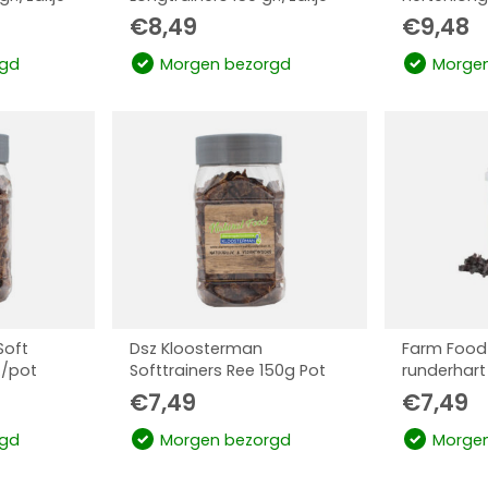
€
8,49
€
9,48
gd
Morgen bezorgd
Morgen
Soft
Dsz Kloosterman
Farm Food 
./pot
Softtrainers Ree 150g Pot
runderhart
€
7,49
€
7,49
gd
Morgen bezorgd
Morgen