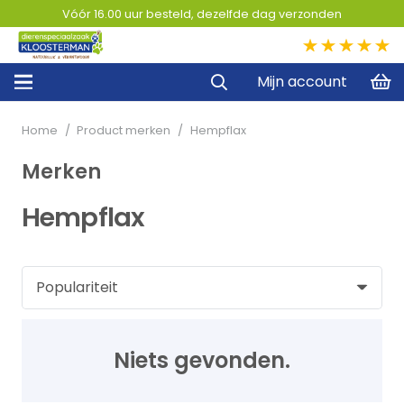
Vóór 16.00 uur besteld, dezelfde dag verzonden
5,0
Mijn account
Home
/
Product merken
/
Hempflax
Merken
Hempflax
Niets gevonden.