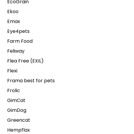
EcoGrain
Ekoo
Emax
Eye4pets
Farm Food
Feliway
Flea Free (EXIL)
Flexi
Frama best for pets
Frolic
GimCat
GimDog
Greencat
Hempflax