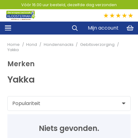
Vóór 16.00 uur besteld, dezelfde dag verzonden
5,0
Mijn account
Home
/
Hond
/
Hondensnacks
/
Gebitsverzorging
/
Yakka
Merken
Yakka
Niets gevonden.