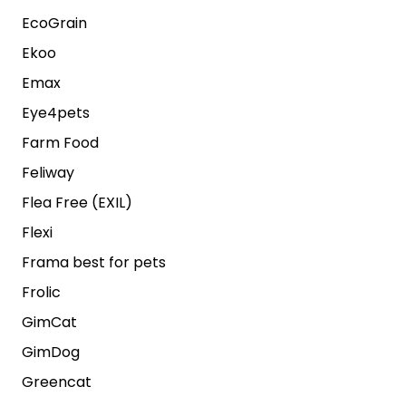
EcoGrain
Ekoo
Emax
Eye4pets
Farm Food
Feliway
Flea Free (EXIL)
Flexi
Frama best for pets
Frolic
GimCat
GimDog
Greencat