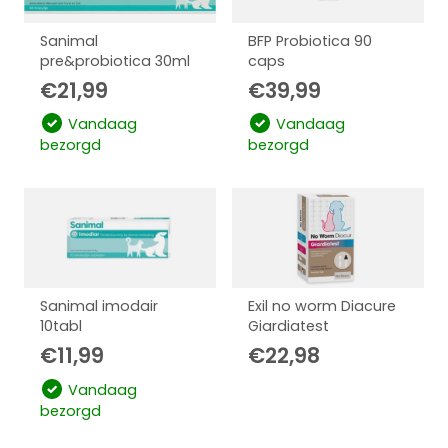
Sanimal
BFP Probiotica 90
pre&probiotica 30ml
caps
€
21,99
€
39,99
Vandaag
Vandaag
bezorgd
bezorgd
Sanimal imodair
Exil no worm Diacure
10tabl
Giardiatest
€
11,99
€
22,98
Vandaag
bezorgd