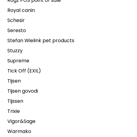
Rogz POS point of sale
Royal canin
Schesir
Seresto
Stefan Wielink pet products
Stuzzy
Supreme
Tick Off (EXIL)
Tijsen
Tijsen govodi
Tijssen
Trixie
Vigor&Sage
Warmako