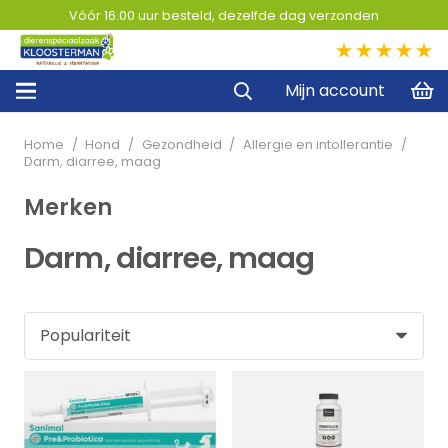
Vóór 16.00 uur besteld, dezelfde dag verzonden
5,0
Mijn account
Home
/
Hond
/
Gezondheid
/
Allergie en intollerantie
/
Darm, diarree, maag
Merken
Darm, diarree, maag