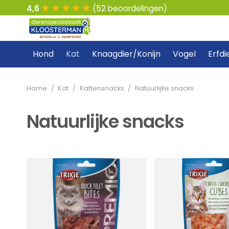
4,6
(52 beoordelingen)
Hond
Kat
Knaagdier/Konijn
Vogel
Erfdi
Home
/
Kat
/
Kattensnacks
/
Natuurlijke snacks
Natuurlijke snacks