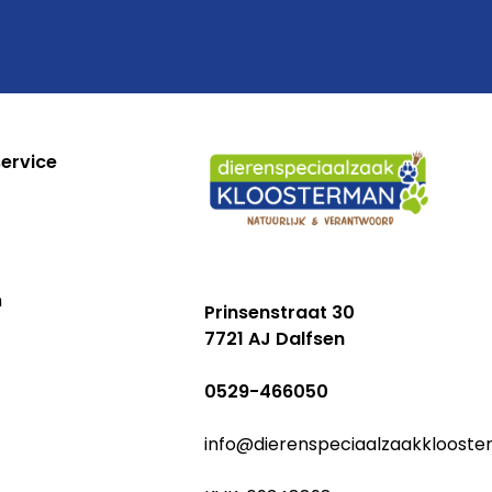
ervice
n
Prinsenstraat 30
7721 AJ Dalfsen
0529-466050
info@dierenspeciaalzaakklooste