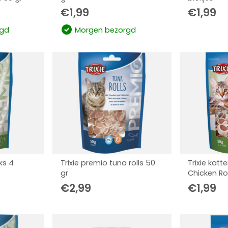
€
1,99
€
1,99
gd
Morgen bezorgd
cks 4
Trixie premio tuna rolls 50
Trixie katt
gr
Chicken Rol
€
2,99
€
1,99