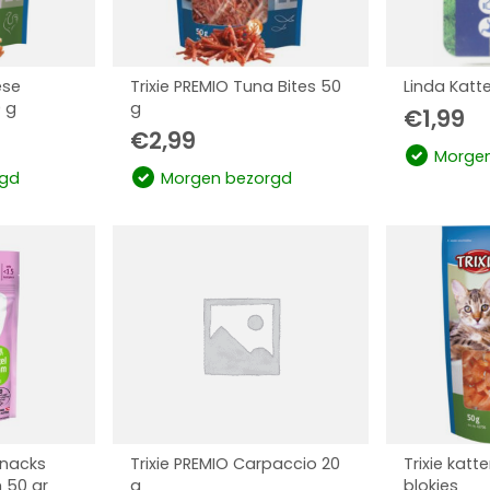
ese
Trixie PREMIO Tuna Bites 50
Linda Katt
 g
g
€
1,99
€
2,99
Morgen
gd
Morgen bezorgd
snacks
Trixie PREMIO Carpaccio 20
Trixie katt
 50 gr
g
blokjes