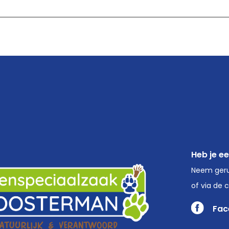
Heb je e
Neem geru
of via de 
Fac