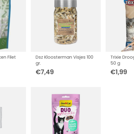
en Filet
Dsz Kloosterman Visjes 100
Trixie Droo
gr.
50 g
€
7,49
€
1,99