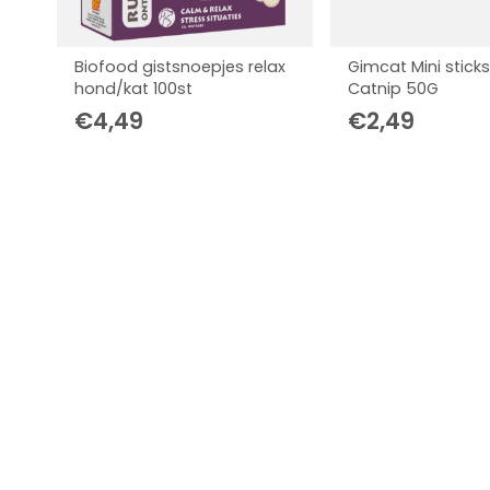
Biofood gistsnoepjes relax
Gimcat Mini stick
hond/kat 100st
Catnip 50G
€
4,49
€
2,49