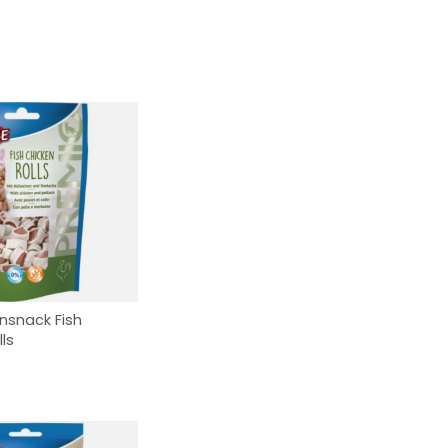
ensnack Fish
ls