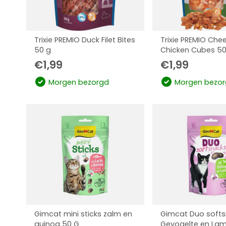
Trixie PREMIO Duck Filet Bites
Trixie PREMIO Che
50 g
Chicken Cubes 50
€
1,99
€
1,99
Morgen bezorgd
Morgen bezor
Gimcat mini sticks zalm en
Gimcat Duo soft
quinoa 50 G
Gevogelte en Lam