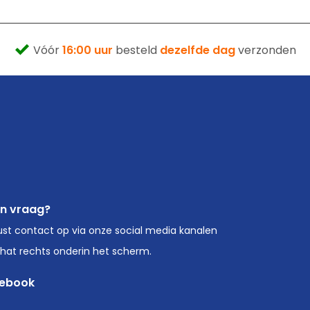
Vóór
16:00 uur
besteld
dezelfde dag
verzonden
en vraag?
st contact op via onze social media kanalen
chat rechts onderin het scherm.
ebook