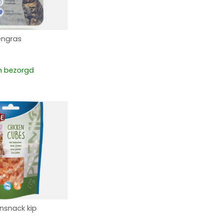
engras
 bezorgd
ensnack kip