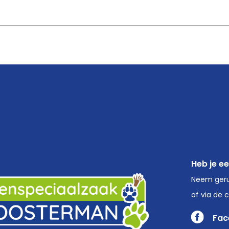
Heb je e
Neem geru
of via de 
Fac