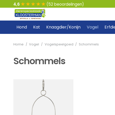
4,6
(52 beoordelingen)
Hond
Kat
Knaagdier/Konijn
Vogel
Erfdi
Home
/
Vogel
/
Vogelspeelgoed
/
Schommels
Schommels