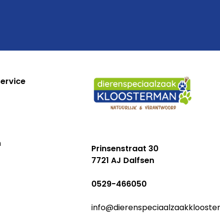
ervice
n
Prinsenstraat 30
7721 AJ Dalfsen
0529-466050
info@dierenspeciaalzaakklooste