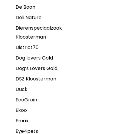
De Boon
Deli Nature
Dierenspeciaalzaak
Kloosterman
District70
Dog lovers Gold
Dog’s Lovers Gold
DSZ Kloosterman
Duck
EcoGrain
Ekoo
Emax
Eye4pets