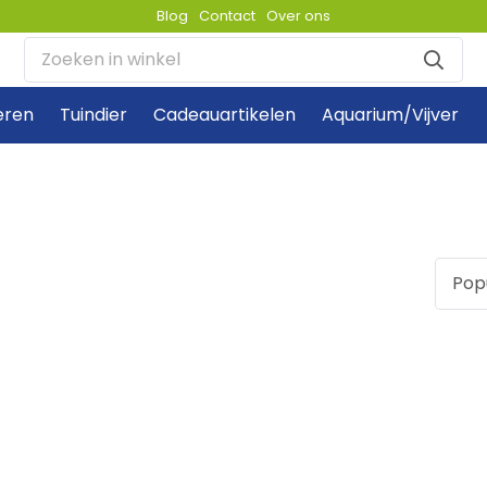
Blog
Contact
Over ons
eren
Tuindier
Cadeauartikelen
Aquarium/Vijver