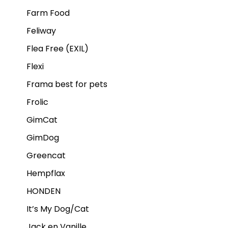
Farm Food
Feliway
Flea Free (EXIL)
Flexi
Frama best for pets
Frolic
GimCat
GimDog
Greencat
Hempflax
HONDEN
It’s My Dog/Cat
Jack en Vanille