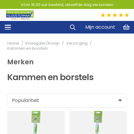
Vóór 16.00 uur besteld, dezelfde dag verzonden
5,0
Mijn account
Home
/
Knaagdier/Konijn
/
Verzorging
/
Kammen en borstels
Merken
Kammen en borstels