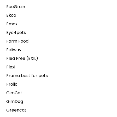
EcoGrain
Ekoo
Emax
Eye4pets
Farm Food
Feliway
Flea Free (EXIL)
Flexi
Frama best for pets
Frolic
GimCat
GimDog
Greencat