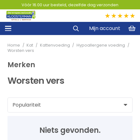
Vóór 16.00 uur besteld, dezelfde dag verzonden
5,0
Mijn account
Home
/
Kat
/
Kattenvoeding
/
Hypoallergene voeding
/
Worsten vers
Merken
Worsten vers
Niets gevonden.