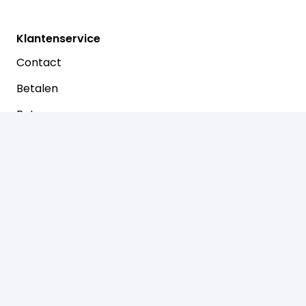
Klantenservice
Contact
Betalen
Retouren
Prinsenstraat 30
7721 AJ Dalfsen
0529-466050