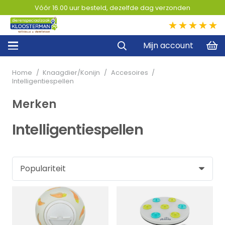
Vóór 16.00 uur besteld, dezelfde dag verzonden
5,0
Mijn account
Home
/
Knaagdier/Konijn
/
Accesoires
/
Intelligentiespellen
Merken
Intelligentiespellen