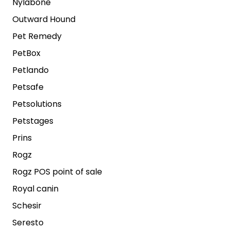
Nylabone
Outward Hound
Pet Remedy
PetBox
Petlando
Petsafe
Petsolutions
Petstages
Prins
Rogz
Rogz POS point of sale
Royal canin
Schesir
Seresto