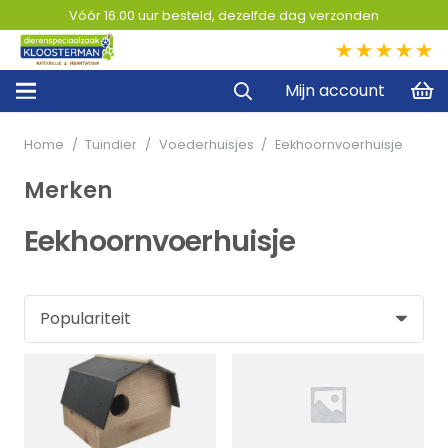
Vóór 16.00 uur besteld, dezelfde dag verzonden
5,0
Mijn account
Home
/
Tuindier
/
Voederhuisjes
/
Eekhoornvoerhuisje
Merken
Eekhoornvoerhuisje