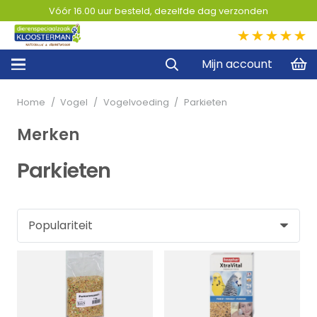
Vóór 16.00 uur besteld, dezelfde dag verzonden
5,0
Mijn account
Home
/
Vogel
/
Vogelvoeding
/
Parkieten
Merken
Parkieten