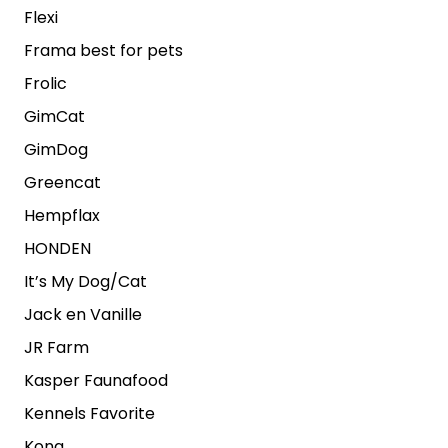
Flexi
Frama best for pets
Frolic
GimCat
GimDog
Greencat
Hempflax
HONDEN
It’s My Dog/Cat
Jack en Vanille
JR Farm
Kasper Faunafood
Kennels Favorite
Kong