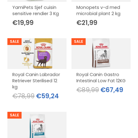
YamiPets Sjef cuisin
Monopets v-d med
sensitive rendier 3 Kg
microbial plant 2 kg
€
19,99
€
21,99
SALE
SALE
Royal Canin Labrador
Royal Canin Gastro
Retriever Sterilised 12
Intestinal Low Fat 12KG
kg
Oorspronkel
Huid
€
89,99
€
67,49
Oorspronkelijke
Huidige
€
78,99
€
59,24
prijs
prijs
prijs
prijs
was:
is:
was:
is:
€89,99.
€67,
SALE
€78,99.
€59,24.