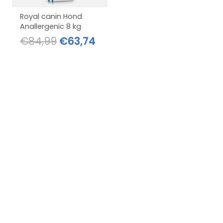
Royal canin Hond
Anallergenic 8 kg
Oorspronkelijke
Huidige
€
84,99
€
63,74
prijs
prijs
was:
is:
€84,99.
€63,74.