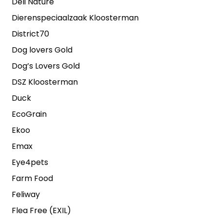
Deli Nature
Dierenspeciaalzaak Kloosterman
District70
Dog lovers Gold
Dog’s Lovers Gold
DSZ Kloosterman
Duck
EcoGrain
Ekoo
Emax
Eye4pets
Farm Food
Feliway
Flea Free (EXIL)