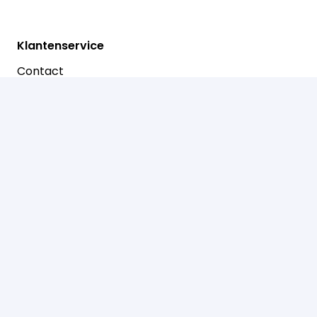
Klantenservice
Contact
Betalen
Retouren
Prinsenstraat 30
7721 AJ Dalfsen
0529-466050