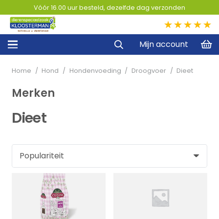
Vóór 16.00 uur besteld, dezelfde dag verzonden
5,0
Mijn account
Home
/
Hond
/
Hondenvoeding
/
Droogvoer
/
Dieet
Merken
Dieet