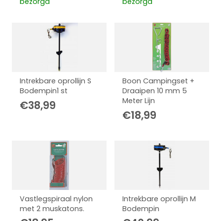
bezorgd
bezorgd
Intrekbare oprollijn S
Boon Campingset +
Bodempin1 st
Draaipen 10 mm 5
Meter Lijn
€
38,99
€
18,99
Vastlegspiraal nylon
Intrekbare oprollijn M
met 2 muskatons.
Bodempin