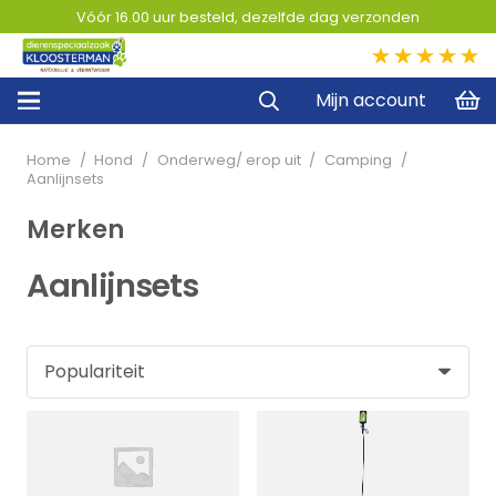
Vóór 16.00 uur besteld, dezelfde dag verzonden
5,0
Mijn account
Home
/
Hond
/
Onderweg/ erop uit
/
Camping
/
Aanlijnsets
Merken
Aanlijnsets