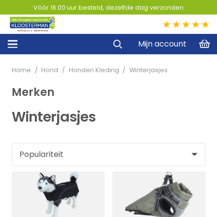
Vóór 16.00 uur besteld, dezelfde dag verzonden
5,0
Mijn account
Home
/
Hond
/
Honden Kleding
/
Winterjasjes
Merken
Winterjasjes