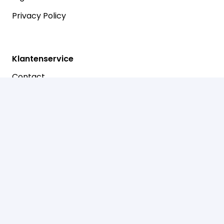
Privacy Policy
Klantenservice
Contact
Betalen
Retouren
Prinsenstraat 30
7721 AJ Dalfsen