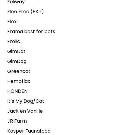
Feliway
Flea Free (EXIL)
Flexi
Frama best for pets
Frolic
GimCat
GimDog
Greencat
Hempflax
HONDEN
It’s My Dog/Cat
Jack en Vanille
JR Farm
Kasper Faunafood