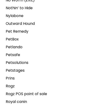
No Worm (EXIL)
Nothin’ to Hide
Nylabone
Outward Hound
Pet Remedy
PetBox
Petlando
Petsafe
Petsolutions
Petstages
Prins
Rogz
Rogz POS point of sale
Royal canin