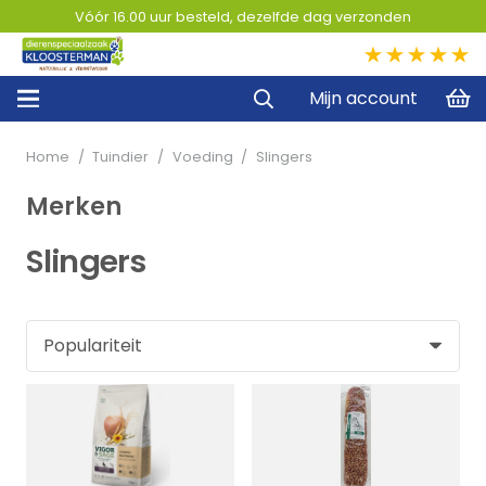
Vóór 16.00 uur besteld, dezelfde dag verzonden
5,0
Mijn account
Home
/
Tuindier
/
Voeding
/
Slingers
Merken
Slingers