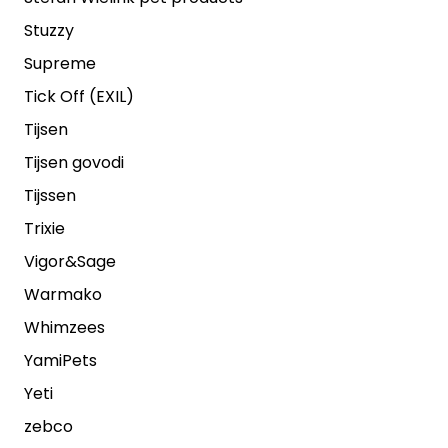
Stuzzy
Supreme
Tick Off (EXIL)
Tijsen
Tijsen govodi
Tijssen
Trixie
Vigor&Sage
Warmako
Whimzees
YamiPets
Yeti
zebco