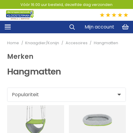
Vóór 16.00 uur besteld, dezelfde dag verzonden
5,0
Mijn account
Home
/
Knaagdier/Konijn
/
Accesoires
/
Hangmatten
Merken
Hangmatten