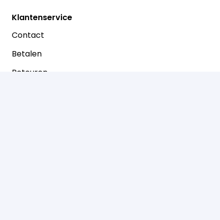
Klantenservice
Contact
Betalen
Retouren
Prinsenstraat 30
7721 AJ Dalfsen
0529-466050
info@dierenspeciaalzaakkloosterman.nl