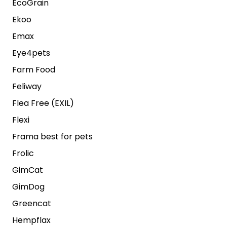
EcoGrain
Ekoo
Emax
Eye4pets
Farm Food
Feliway
Flea Free (EXIL)
Flexi
Frama best for pets
Frolic
GimCat
GimDog
Greencat
Hempflax