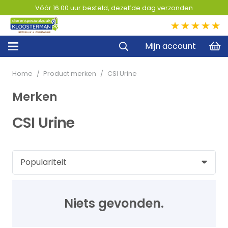
Vóór 16.00 uur besteld, dezelfde dag verzonden
5,0
Mijn account
Home
/
Product merken
/
CSI Urine
Merken
CSI Urine
Niets gevonden.