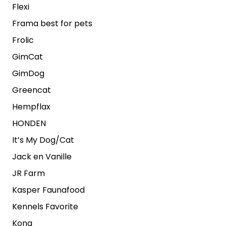
Flexi
Frama best for pets
Frolic
GimCat
GimDog
Greencat
Hempflax
HONDEN
It’s My Dog/Cat
Jack en Vanille
JR Farm
Kasper Faunafood
Kennels Favorite
Kong