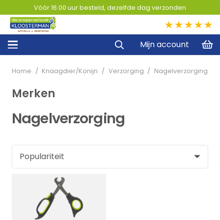
Vóór 16.00 uur besteld, dezelfde dag verzonden
5,0
Mijn account
Home
/
Knaagdier/Konijn
/
Verzorging
/
Nagelverzorging
Merken
Nagelverzorging