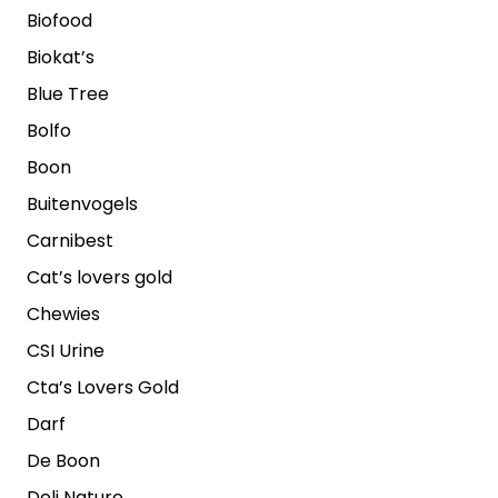
Biofood
Biokat’s
Blue Tree
Bolfo
Boon
Buitenvogels
Carnibest
Cat’s lovers gold
Chewies
CSI Urine
Cta’s Lovers Gold
Darf
De Boon
Deli Nature