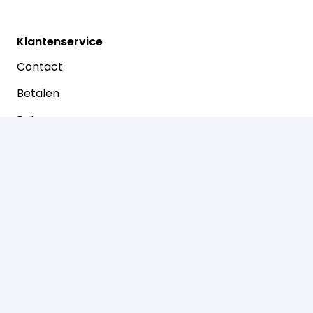
Klantenservice
Contact
Betalen
Retouren
Prinsenstraat 30
7721 AJ Dalfsen
0529-466050