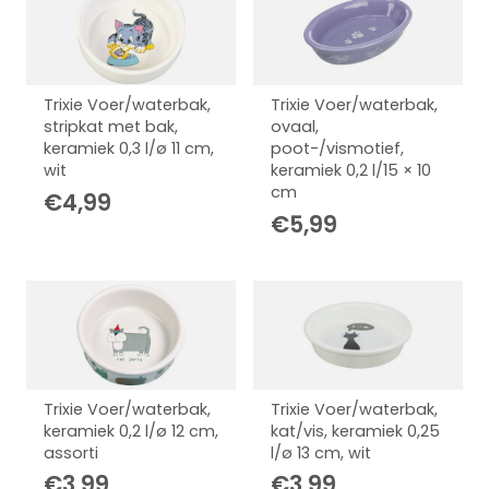
Trixie Voer/waterbak,
Trixie Voer/waterbak,
stripkat met bak,
ovaal,
keramiek 0,3 l/ø 11 cm,
poot-/vismotief,
wit
keramiek 0,2 l/15 × 10
cm
€
4,99
€
5,99
Trixie Voer/waterbak,
Trixie Voer/waterbak,
keramiek 0,2 l/ø 12 cm,
kat/vis, keramiek 0,25
assorti
l/ø 13 cm, wit
€
3,99
€
3,99