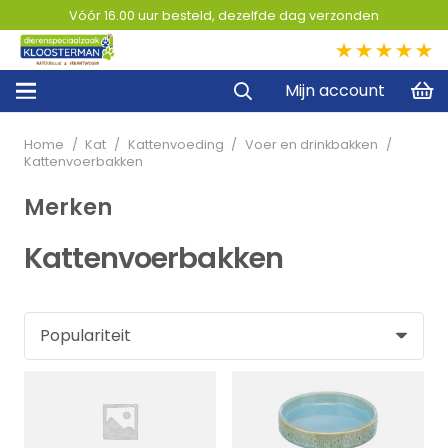
Vóór 16.00 uur besteld, dezelfde dag verzonden
5,0
Mijn account
Home
/
Kat
/
Kattenvoeding
/
Voer en drinkbakken
/
Kattenvoerbakken
Merken
Kattenvoerbakken