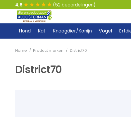
4,6
(52 beoordelingen)
Hond
Kat
Knaagdier/Konijn
Vogel
Erfdi
Home
/
Product merken
/
District70
District70