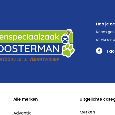
Heb je e
Neem geru
of via de 
Fac
Alle
merken
Uitgelichte cate
Merken
Advantix