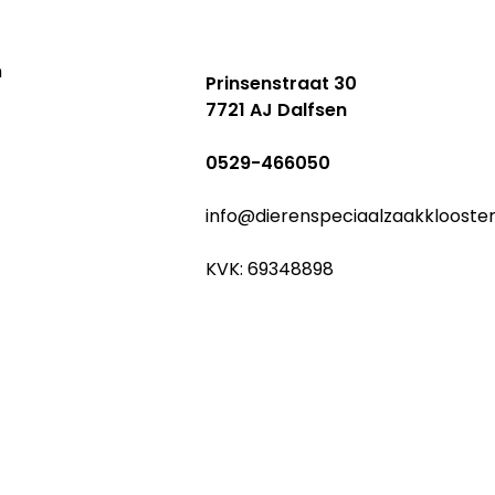
n
Prinsenstraat 30
7721 AJ Dalfsen
0529-466050
info@dierenspeciaalzaakklooste
KVK: 69348898