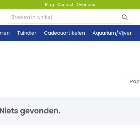
Blog
Contact
Over ons
eren
Tuindier
Cadeauartikelen
Aquarium/Vijver
Niets gevonden.