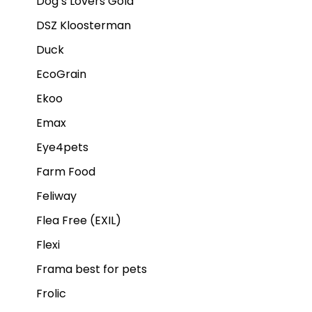
Dog’s Lovers Gold
DSZ Kloosterman
Duck
EcoGrain
Ekoo
Emax
Eye4pets
Farm Food
Feliway
Flea Free (EXIL)
Flexi
Frama best for pets
Frolic