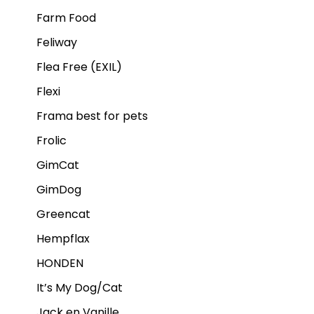
Farm Food
Feliway
Flea Free (EXIL)
Flexi
Frama best for pets
Frolic
GimCat
GimDog
Greencat
Hempflax
HONDEN
It’s My Dog/Cat
Jack en Vanille