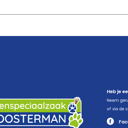
Heb je e
Neem geru
of via de 
Fac