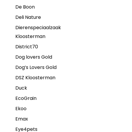
De Boon
Deli Nature
Dierenspeciaalzaak
Kloosterman
District70
Dog lovers Gold
Dog’s Lovers Gold
DSZ Kloosterman
Duck
EcoGrain
Ekoo
Emax
Eye4pets