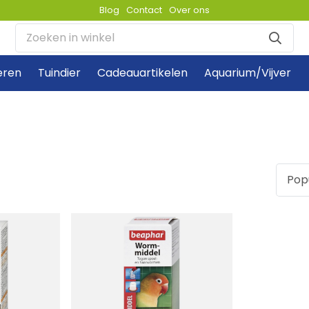
Blog
Contact
Over ons
eren
Tuindier
Cadeauartikelen
Aquarium/Vijver