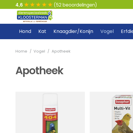
4,6
(52 beoordelingen)
Hond
Kat
Knaagdier/Konijn
Vogel
Erfdi
Home
/
Vogel
/
Apotheek
Apotheek