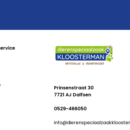
ervice
n
Prinsenstraat 30
7721 AJ Dalfsen
0529-466050
info@dierenspeciaalzaakklooste