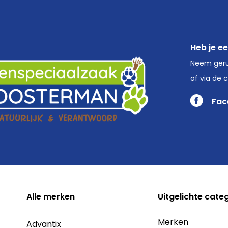
Heb je e
Neem geru
of via de 
Fac
Alle
merken
Uitgelichte cate
Merken
Advantix