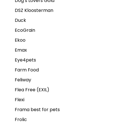
Dog’s Lovers Gold
DSZ Kloosterman
Duck
EcoGrain
Ekoo
Emax
Eye4pets
Farm Food
Feliway
Flea Free (EXIL)
Flexi
Frama best for pets
Frolic