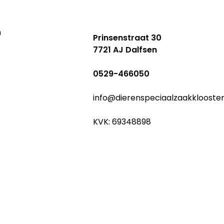
n
Prinsenstraat 30
7721 AJ Dalfsen
0529-466050
info@dierenspeciaalzaakklooste
KVK: 69348898