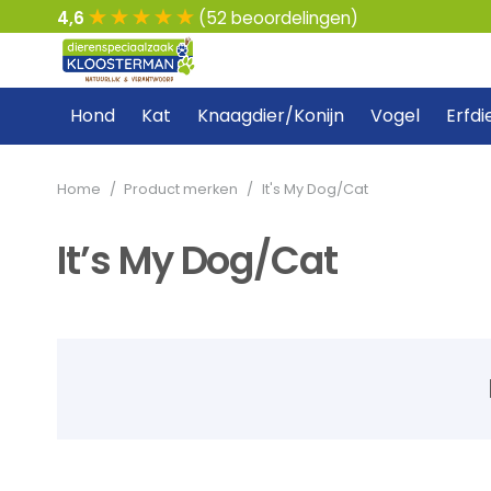
4,6
(52 beoordelingen)
Hond
Kat
Knaagdier/Konijn
Vogel
Erfdi
Home
/
Product merken
/
It's My Dog/Cat
It’s My Dog/Cat