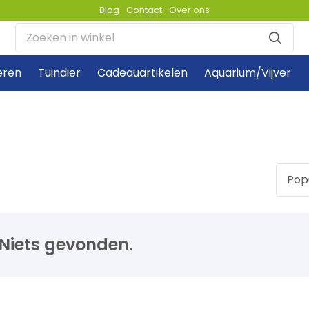
Blog
Contact
Over ons
eren
Tuindier
Cadeauartikelen
Aquarium/Vijver
Niets gevonden.