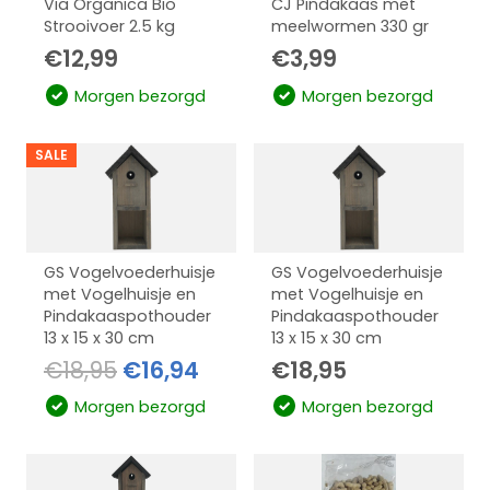
Via Organica Bio
CJ Pindakaas met
Strooivoer 2.5 kg
meelwormen 330 gr
€
12,99
€
3,99
Morgen bezorgd
Morgen bezorgd
SALE
GS Vogelvoederhuisje
GS Vogelvoederhuisje
met Vogelhuisje en
met Vogelhuisje en
Pindakaaspothouder
Pindakaaspothouder
13 x 15 x 30 cm
13 x 15 x 30 cm
Oorspronkelijke
Huidige
€
18,95
€
16,94
€
18,95
prijs
prijs
Morgen bezorgd
Morgen bezorgd
was:
is:
€18,95.
€16,94.