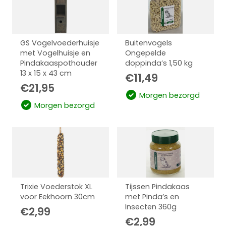
GS Vogelvoederhuisje
Buitenvogels
met Vogelhuisje en
Ongepelde
Pindakaaspothouder
doppinda’s 1,50 kg
13 x 15 x 43 cm
€
11,49
€
21,95
Morgen bezorgd
Morgen bezorgd
Trixie Voederstok XL
Tijssen Pindakaas
voor Eekhoorn 30cm
met Pinda’s en
Insecten 360g
€
2,99
€
2,99