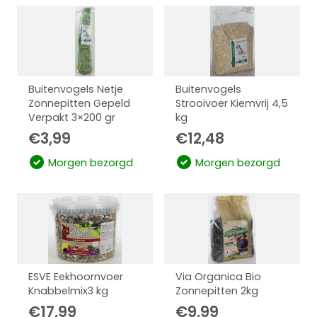
Buitenvogels Netje
Buitenvogels
Zonnepitten Gepeld
Strooivoer Kiemvrij 4,5
Verpakt 3×200 gr
kg
€
3,99
€
12,48
Morgen bezorgd
Morgen bezorgd
ESVE Eekhoornvoer
Via Organica Bio
Knabbelmix3 kg
Zonnepitten 2kg
€
17,99
€
9,99