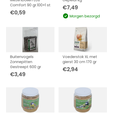
Mezenbollen Los
Gepeld1 kg
Comfort 90 gr.100×1 st
€
7,49
€
0,59
Morgen bezorgd
Buitenvogels
Voederstok XL met
Zonnepitten
gierst 30 cm 170 gr
Gestreept 600 gr
€
2,94
€
3,49