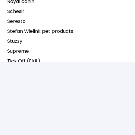
Royal canin
Schesir
Seresto
Stefan Wielink pet products
Stuzzy
Supreme
Tick Off (EXIL)
Tijsen
Tijsen govodi
Tijssen
Trixie
Vigor&Sage
Warmako
Whimzees