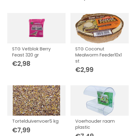
STG Vetblok Berry
STG Coconut
Feast 320 gr
Mealworm Feeder10x1
st
€
2,98
€
2,99
Tortelduivenvoer5 kg
Voerhouder raam
plastic
€
7,99