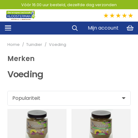
Vóór 16.00 uur besteld, dezelfde dag verzonden
5,0
Mijn account
Home
/
Tuindier
/
Voeding
Merken
Voeding