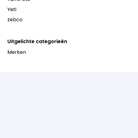
Yeti
zebco
Uitgelichte categorieën
Merken
Informatie
Order tracking
FAQs
Mijn account
Wachtwoord vergeten
Algemene voorwaarden