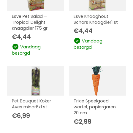
Esve Pet Salad –
Esve Knaaghout
Tropical Delight
Schors Knaagdier1 st
Knaagdier 175 gr
€
4,44
€
4,44
Vandaag
Vandaag
bezorgd
bezorgd
Pet Bouquet Koker
Trixie Speelgoed
Aves minor6x1 st
wortel, papiergaren
20 cm
€
6,99
€
2,99