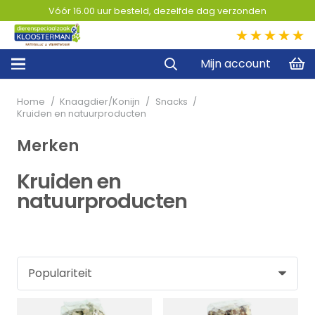
Vóór 16.00 uur besteld, dezelfde dag verzonden
5,0
Mijn account
Home
/
Knaagdier/Konijn
/
Snacks
/
Kruiden en natuurproducten
Merken
Kruiden en
natuurproducten