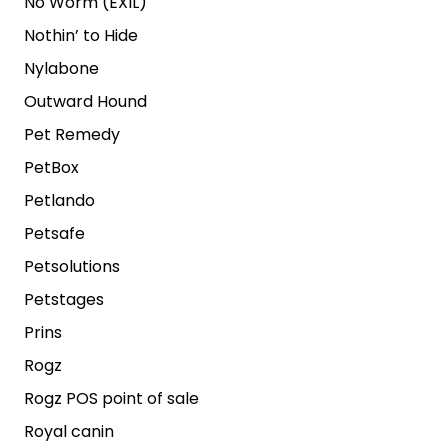
No Worm (EXIL)
Nothin’ to Hide
Nylabone
Outward Hound
Pet Remedy
PetBox
Petlando
Petsafe
Petsolutions
Petstages
Prins
Rogz
Rogz POS point of sale
Royal canin